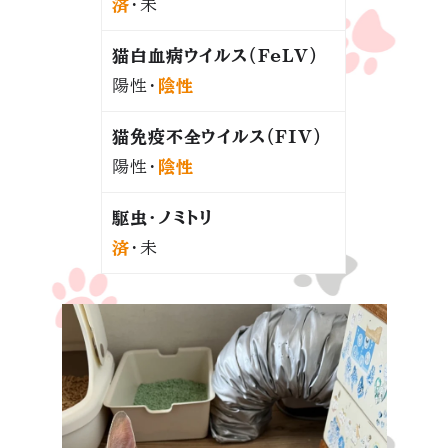
済
・未
猫白血病ウイルス（FeLV）
陽性・
陰性
猫免疫不全ウイルス（FIV）
陽性・
陰性
駆虫・ノミトリ
済
・未